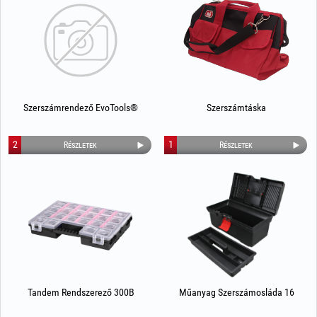
Szerszámrendező EvoTools®
Szerszámtáska
2
1
Részletek
Részletek
Tandem Rendszerező 300B
Мűanyag Szerszámosláda 16