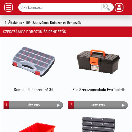
1. Általános > 109. Szerszámos Dobozok és Rendezők
SZERSZÁMOS DOBOZOK ÉS RENDEZŐK
Domino Rendszerező 36
Eco Szerszámosláda EvoTools®
1
2
Részletek
Részletek