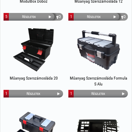
ModulBox Doboz
Műanyag Szerszámosláda 12
5
1
Részletek
Részletek
Műanyag Szerszámosláda 20
Műanyag Szerszámosláda Formula
S Alu
1
1
Részletek
Részletek