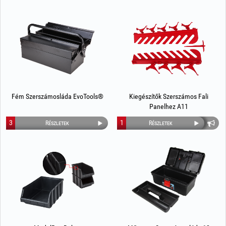
Fém Szerszámosláda EvoTools®
Kiegészítők Szerszámos Fali
Panelhez A11
3
1
Részletek
Részletek