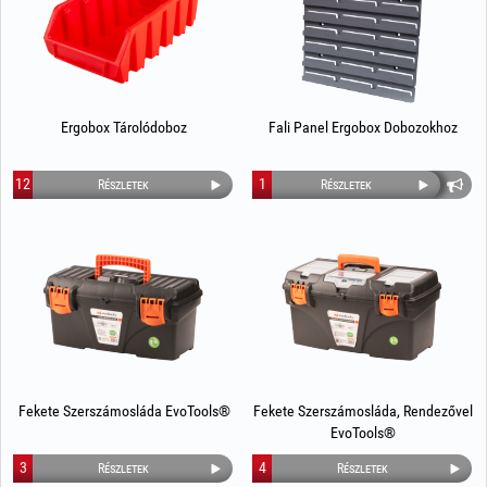
Ergobox Tárolódoboz
Fali Panel Ergobox Dobozokhoz
12
1
Részletek
Részletek
Fekete Szerszámosláda EvoTools®
Fekete Szerszámosláda, Rendezővel
EvoTools®
3
4
Részletek
Részletek