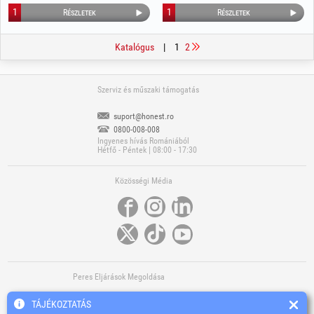
1
1
Részletek
Részletek
Katalógus
|
1
2
Szerviz és műszaki támogatás
suport@honest.ro
0800-008-008
Ingyenes hívás Romániából
Hétfő - Péntek | 08:00 - 17:30
Közösségi Média
Peres Eljárások Megoldása
TÁJÉKOZTATÁS