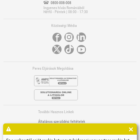
0800-008-008
Ingyenes hívás Romániából
Hétfő - Péntek | 08:00 - 17:30
Közösségi Média
Peres Eljárások Megoldása
További Hasznos Linkek
Általános szerződési feltételek
Személyi adatok feldolgozása
Cookiek (sütik) használatának szabályzata
A társaság azonosító adatai