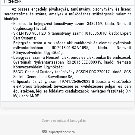
LICENCEK:
Az összes engedély, jóváhagyás, tanúsítvány, bizonyítvány és licenc
sorozatszáma és száma, amelyek a működéshez szükségesek, valamint
kiadójuk:
B sorozatú bejegyzési tanúsítvány, szám: 3439169, kiadó: Nemzeti
Cégbírósági Hivatal;
SR EN ISO 9001:2015 tanúsítvány, szám: 1810335.01C, kiadó: Expert
Cert Systems;
Bejegyzési szám a szükséges akkumulátorok és elemek gyártóinak
nyilvántartásában RO-2018-01-B&A-1095, kiadó: Nemzeti
Környezetvédelmi Ügynökség;
Bejegyzési szám a Nemzeti Elektromos és Elektronikai Berendezések
Gyártóinak Nyilvántartásában RO-2016-EEE-0803-IV, kiadó: Nemzeti
Környezetvédelmi Ügynökség;
FSC® Chain-of-Custody tanúsítvány SGSCH-COC-220017, kiadó: SGS
Societe Generale de Surveilance SA;
B típusútanúsítvány, szám: 19741/26-06-2023 B típusú, a külső/belső
elektromos telepítések tervezésére és kivitelezésére polgári és ipari
épületekben, légi és földalatti csatlakozások, névleges feszültség 0,4
kV, kiadó: ANRE.
Szerviz és műszaki támogatás
suport@honest.ro