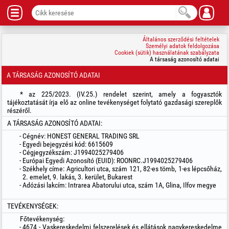
Általános szerződési feltételek
Személyi adatok feldolgozása
Cookiek (sütik) használatának szabályzata
A társaság azonosító adatai
A TÁRSASÁG AZONOSÍTÓ ADATAI
* az 225/2023. (IV.25.) rendelet szerint, amely a fogyasztók
tájékoztatását írja elő az online tevékenységet folytató gazdasági szereplők
részéről.
A TÁRSASÁG AZONOSÍTÓ ADATAI:
Cégnév: HONEST GENERAL TRADING SRL
Egyedi bejegyzési kód: 6615609
Cégjegyzékszám: J1994025279406
Európai Egyedi Azonosító (EUID): ROONRC.J1994025279406
Székhely címe: Agricultori utca, szám 121, 82-es tömb, 1-es lépcsőház,
2. emelet, 9. lakás, 3. kerület, Bukarest
Adózási lakcím: Intrarea Abatorului utca, szám 1A, Glina, Ilfov megye
TEVÉKENYSÉGEK:
Főtevékenység:
4674 - Vaskereskedelmi felszerelések és ellátások nagykereskedelme