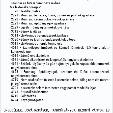
szaniter és fűtési berendezésekhez
Melléktevékenységek:
1320 - Textiltermelés
2221 - Műanyag lemezek, fóliák, csövek és profilok gyártása
2222 - Műanyag csomagolóanyagok gyártása
2223 - Műanyag építőanyagok gyártása
2229 - Egyéb műanyag termékek gyártása
3312 - Gépek javítása
3314 - Elektromos berendezések javítása
3320 - Gépek és ipari berendezések telepítése
3511 - Elektromos energia termelése
4511 - Személygépjárművek és könnyű járművek (3,5 tonna alatt)
kereskedelme
4519 - Járműkereskedelem
4531 - Járműalkatrészek és kiegészítők nagykereskedelme
4671 - Szilárd, folyékony és gáz hajtóanyagok és kapcsolódó termékek
nagykereskedelme
4673 - Faanyag, építőanyagok, szaniter és fűtési berendezések
nagykereskedelme
4719 - Nem szakosított üzletek kiskereskedelme, főleg nem élelmiszer
jellegű termékekkel
4791 - Kiskereskedelem internetes vagy postai rendelés útján
4941 - Áruszállítás közúton
5210 - Raktározás
5224 - Anyagmozgatás
ENGEDÉLYEK, JÓVÁHAGYÁSOK, TANÚSÍTVÁNYOK, BIZONYÍTVÁNYOK ÉS