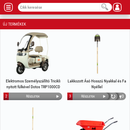
ÚJ TERMÉKEK
Elektromos Személyszállító Tricikli
Lakkozott Ásó Hosszú Nyakkal és Fa
nyitott fülkével Dotos TRP1000CD
Nyéllel
EvoTools®
2
3
Részletek
Részletek