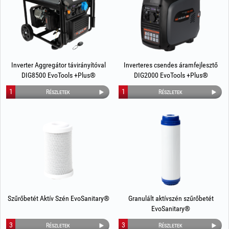
Inverter Aggregátor távirányítóval
Inverteres csendes áramfejlesztő
DIG8500 EvoTools +Plus®
DIG2000 EvoTools +Plus®
1
1
Részletek
Részletek
Szűrőbetét Aktív Szén EvoSanitary®
Granulált aktívszén szűrőbetét
EvoSanitary®
3
3
Részletek
Részletek