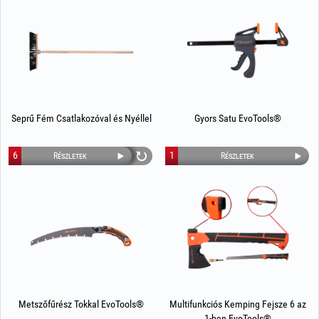
Seprű Fém Csatlakozóval és Nyéllel
Gyors Satu EvoTools®
6
1
Részletek
Részletek
Metszőfűrész Tokkal EvoTools®
Multifunkciós Kemping Fejsze 6 az
1-ben EvoTools®