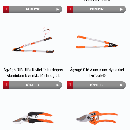
1
1
Részletek
Részletek
Ágvágó Olló Üllős Kivitel Teleszkópos
Ágvágó Olló Alumínium Nyelekkel
Alumínium Nyelekkel és Integrált
EvoTools®
Ágfűrésszel EvoTools®
1
1
Részletek
Részletek