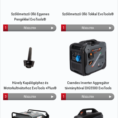
Szőlőmetsző Olló Egyenes
Szőlőmetsző Olló Tokkal EvoTools®
Pengékkel EvoTools®
1
1
Részletek
Részletek
Hüvely Kapálógéphez és
Csendes Inverter Aggregátor
Motorkultivátorhoz EvoTools +Plus®
távirányítóval DIG5500 EvoTools
+Plus®
3
1
Részletek
Részletek