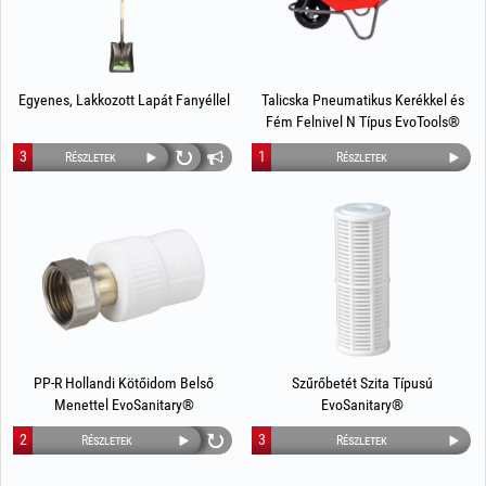
Egyenes, Lakkozott Lapát Fanyéllel
Talicska Pneumatikus Kerékkel és
Fém Felnivel N Típus EvoTools®
3
1
Részletek
Részletek
PP-R Hollandi Kötőidom Belső
Szűrőbetét Szita Típusú
Menettel EvoSanitary®
EvoSanitary®
2
3
Részletek
Részletek