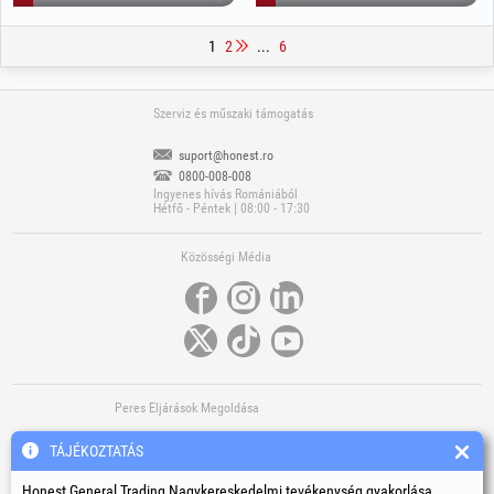
1
2
...
6
Szerviz és műszaki támogatás
suport@honest.ro
0800-008-008
Ingyenes hívás Romániából
Hétfő - Péntek | 08:00 - 17:30
Közösségi Média
Peres Eljárások Megoldása
TÁJÉKOZTATÁS
Honest General Trading Nagykereskedelmi tevékenység gyakorlása,