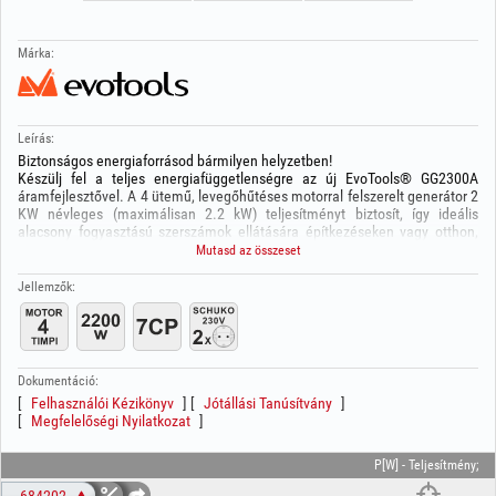
Márka:
Leírás:
Biztonságos energiaforrásod bármilyen helyzetben!
Készülj fel a teljes energiafüggetlenségre az új EvoTools® GG2300A
áramfejlesztővel. A 4 ütemű, levegőhűtéses motorral felszerelt generátor 2
KW névleges (maximálisan 2.2 kW) teljesítményt biztosít, így ideális
alacsony fogyasztású szerszámok ellátására építkezéseken vagy otthon,
valamint áramszünetek esetén. A vezérlőpanel intuitív és biztonságos
Mutasd az összeset
használatra készült, akár 10 óra folyamatos üzemidőt és a csomagban
található praktikus tartozékokat kínálva, maximális felhasználási
Jellemzők:
sokoldalúságot biztosítva.
Műszaki adatok:
Motor: 7 LE, 1 henger / 4 ütem / levegőhűtéses
Hengerűrtartalom: 212 cm³
Dokumentáció:
Indítórendszer: Kézi (berántós)
Felhasználói Kézikönyv
Jótállási Tanúsítvány
Olajtartály kapacitása: 0.6 L
Megfelelőségi Nyilatkozat
Üzemanyagtartály térfogata: 13 L
Üzemidő (folyamatos működés): 10 óra
Névleges teljesítmény: 2.0 kW
P[W] - Teljesítmény;
Maximális teljesítmény: 2.2 kW