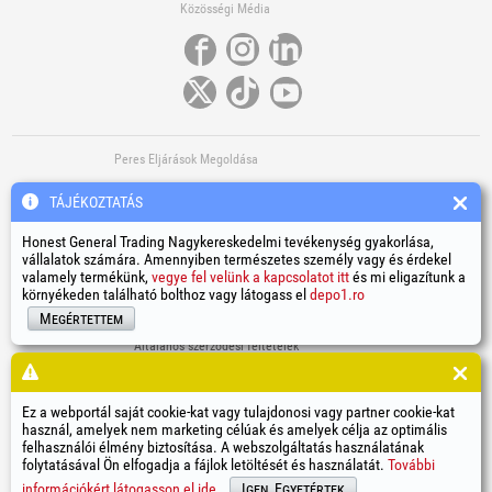
Közösségi Média
Peres Eljárások Megoldása
TÁJÉKOZTATÁS
Honest General Trading Nagykereskedelmi tevékenység gyakorlása,
vállalatok számára. Amennyiben természetes személy vagy és érdekel
valamely termékünk,
vegye fel velünk a kapcsolatot itt
és mi eligazítunk a
környékeden található bolthoz vagy látogass el
depo1.ro
További Hasznos Linkek
Megértettem
Általános szerződési feltételek
Személyi adatok feldolgozása
Cookiek (sütik) használatának szabályzata
A társaság azonosító adatai
Ez a webportál saját cookie-kat vagy tulajdonosi vagy partner cookie-kat
használ, amelyek nem marketing célúak és amelyek célja az optimális
A jogviták online rendezése
felhasználói élmény biztosítása. A webszolgáltatás használatának
folytatásával Ön elfogadja a fájlok letöltését és használatát.
További
®
®
®
®
®
®
®
®
HGT
, EvoTools
, EvoSanitary
, EvoTools +Plus
, EvoSanitary +Plus
, EvoSelect
, EPTO
, EPTO Plus
,
®
PowerForProfessionals
és azok logójai bejegyzett védjegyek Honest General Trading SRL.
információkért látogasson el ide.
Igen, Egyetértek