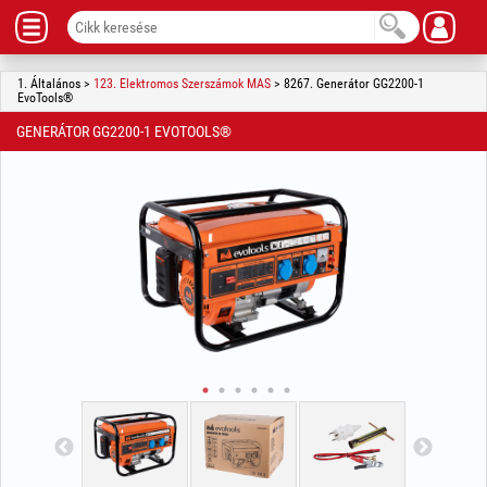
1. Általános >
123. Elektromos Szerszámok MAS
> 8267. Generátor GG2200-1
EvoTools®
GENERÁTOR GG2200-1 EVOTOOLS®